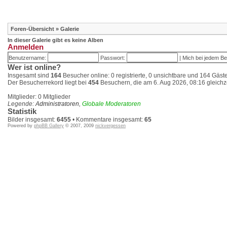
Foren-Übersicht
»
Galerie
In dieser Galerie gibt es keine Alben
Anmelden
Benutzername:
Passwort:
|
Mich bei jedem B
Wer ist online?
Insgesamt sind
164
Besucher online: 0 registrierte, 0 unsichtbare und 164 Gäst
Der Besucherrekord liegt bei
454
Besuchern, die am 6. Aug 2026, 08:16 gleichze
Mitglieder: 0 Mitglieder
Legende:
Administratoren
,
Globale Moderatoren
Statistik
Bilder insgesamt:
6455
• Kommentare insgesamt:
65
Powered by
phpBB Gallery
© 2007, 2009
nickvergessen