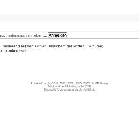
esuch automatisch anmelden
e (basierend auf den aktiven Besuchern der letzten 5 Minuten)
itig online waren.
Powered by
phpBB
© 2000, 2002, 2005, 2007 phpBB Group.
Designed by
STSoftware
for
PTF
.
Deutsche Übersetzung durch
phpBB.de